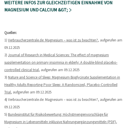
WEITERE INFOS ZUR GLEICHZEITIGEN EINNAHME VON
MAGNESIUM UND CALCIUM &GT;
Quellen:
1)
Verbraucherzentrale.de: Magnesium – was ist zu beachten?
, aufgerufen am
09.12.2025
2)
Journal of Research in Medical Sciences: The effect of magnesium
supplementation on primary insomnia in elderly: A double-blind placebo-
controlled clinical trial
, aufgerufen am 09.12.2025
3)
Nature and Science of Sleep: Magnesium Bisglycinate Supplementation in
Healthy Adults Reporting Poor Sleep: A Randomized, Placebo-Controlled
Trial
, aufgerufen am 09.12.2025
4) Verbraucherzentrale.de: Magnesium – was ist zu beachten?, aufgerufen am
09.12.2025
5)
Bundesinstitut für Risikobewertung: Höchstmengenvorschläge für
Magnesium in Lebensmitteln inklusive Nahrungsergänzungsmitteln (PDF)
,