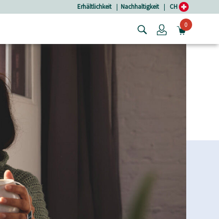
Erhältlichkeit
|
Nachhaltigkeit
|
CH
0
Login
MINIW