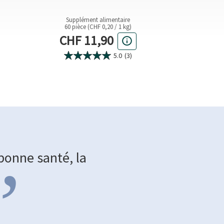
conf
Supplément alimentaire
40 g (
60 pièce (CHF 0,20 / 1 kg)
Prix
Prix actuel
CHF
CHF 11,90
5.0
(3)
bonne santé, la
”