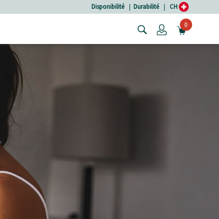
Disponibilité
|
Durabilité
|
CH
0
Login
OUVRIR