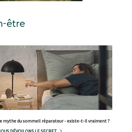
n-être
e mythe du sommeil réparateur
-
existe-t-il vraiment ?
OUS DÉVOILONS LE SECRET