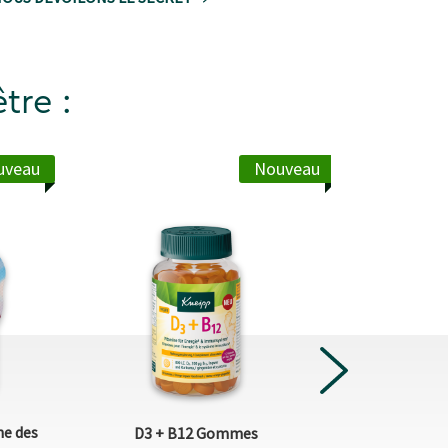
tre :
uveau
Nouveau
NEXT
ne des
Naturkind
D3 + B12 Gommes