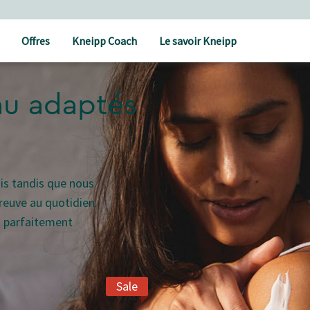
Offres
Kneipp Coach
Le savoir Kneipp
au adaptés
ais tandis que nous
preuve au quotidien.
u parfaitement
Sale