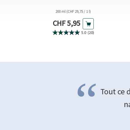
nts
entaire
200 ml (CHF 29,75 / 1 l)
(CHF 0,46 / 1 pc)
Prix actuel
el
CHF 5,95
0.0
(0)
5.0
(20)
“
Tout ce 
n