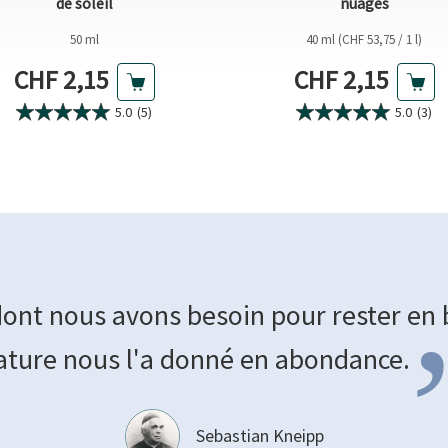
de soleil
nuages
50 ml
40 ml (CHF 53,75 / 1 l)
Prix actuel
Prix actuel
CHF 2,15
CHF 2,15
5.0
(5)
5.0
(3)
dont nous avons besoin pour rester en 
ature nous l'a donné en
abondance.
Sebastian Kneipp