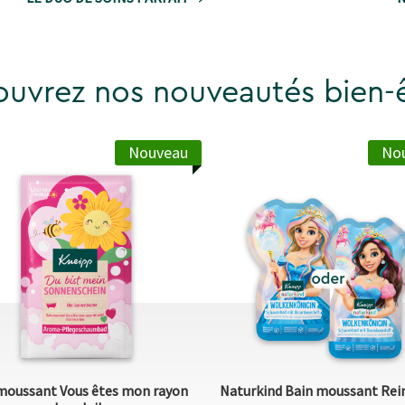
uvrez nos nouveautés bien-ê
Nouveau
No
moussant Vous êtes mon rayon
Naturkind Bain moussant Rei