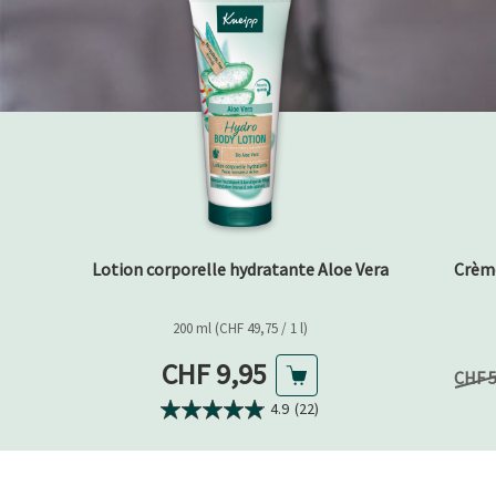
Lotion corporelle hydratante Aloe Vera
Crème
200 ml (CHF 49,75 / 1 l)
Prix actuel
CHF 9,95
Prix 
CHF 
4.9
(22)