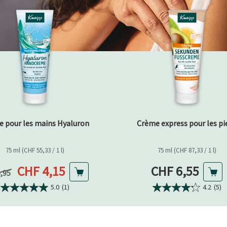
 pour les mains Hyaluron
Crème express pour les pi
75 ml (CHF 55,33 / 1 l)
75 ml (CHF 87,33 / 1 l)
Prix actuel
Prix actuel
CHF 4,15
CHF 6,55
précédent
5,95
5.0
(1)
4.2
(5)