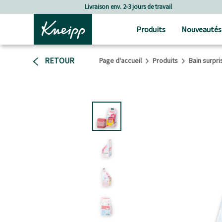
Passer au contenu principal
Passer au contenu du pied de page
avail
Frais de port à partir de CHF 80.‒
Produits
Nouveautés
RETOUR
Page d'accueil
Produits
Bain surpri