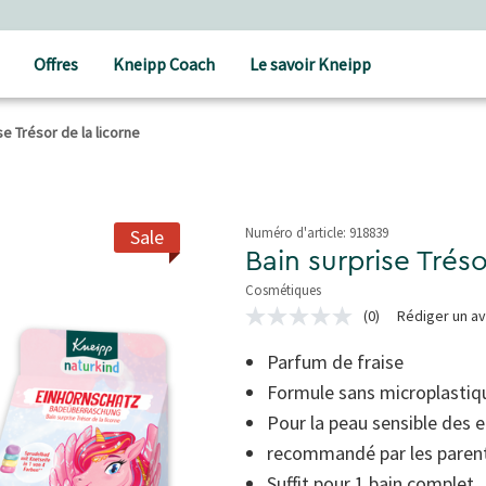
Offres
Kneipp Coach
Le savoir Kneipp
se Trésor de la licorne
Numéro d'article:
918839
Sale
Bain surprise Tréso
Cosmétiques
5 de 5 étoiles
(0)
Rédiger un av
Aucune
valeur
de
Parfum de fraise
notation
Formule sans microplastiq
Lien
sur
Pour la peau sensible des 
la
même
recommandé par les paren
page.
Suffit pour 1 bain complet