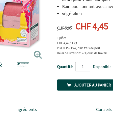
Bain bouillonnant avec sav
végétalien
Prix précédent
Prix actue
CHF 4,45
CHF 5,95
1 pièce
CHF 4,45 / 1 kg
Inkl. 8.1% TVA, plus frais de port
Délai de livraison: 2-3 jours de travail
Quantité
Disponible
AJOUTER AU PANIER
Ingrédients
Conseils