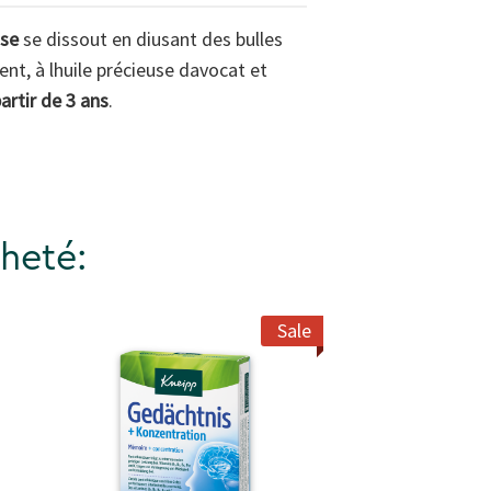
ise
se dissout en diusant des bulles
nt, à lhuile précieuse davocat et
artir de 3 ans
.
heté:
Sale