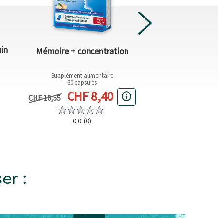
ain
Mémoire + concentration
Cristaux de bain É
Supplément alimentaire
60 g (CHF 35,8
30 capsules
Prix act
Prix actuel
CHF 2,1
CHF 8,40
Prix précédent
CHF 10,55
0.0
(0)
5.0
(2
er :