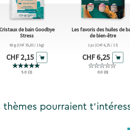
Cristaux de bain Goodbye
Les favoris des huiles de b
Stress
de bien-être
60 g (CHF 35,83 / 1 kg)
1 pc (CHF 6,25 / 1 l)
Prix actuel
Prix actuel
CHF 2,15
CHF 6,25
5.0
(3)
0.0
(0)
 thèmes pourraient t'intéress