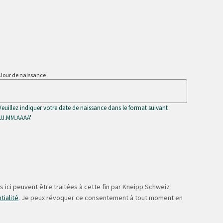
Jour de naissance
Veuillez indiquer votre date de naissance dans le format suivant :
'JJ.MM.AAAA'
 ici peuvent être traitées à cette fin par Kneipp Schweiz
tialité
. Je peux révoquer ce consentement à tout moment en