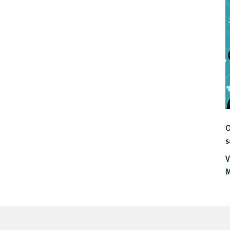
O
s
V