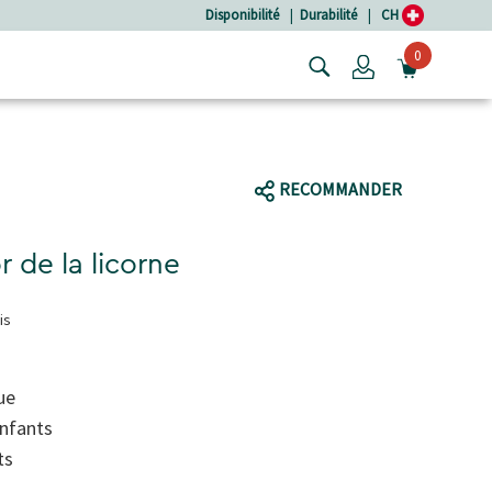
Disponibilité
|
Durabilité
|
CH
0
Login
OUVRIR
RECOMMANDER
r de la licorne
is
ue
enfants
ts