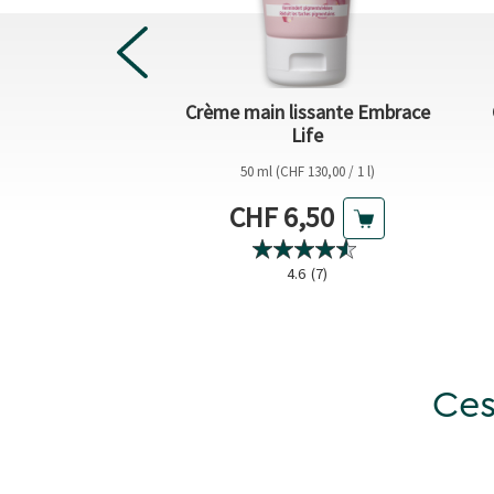
Crème main lissante Embrace
s extraordinaire
Life
CHF 29,75 / 1 l)
50 ml (CHF 130,00 / 1 l)
actuel
Prix actuel
5,95
CHF 6,50
5.0
(5)
4.6
(7)
Ces