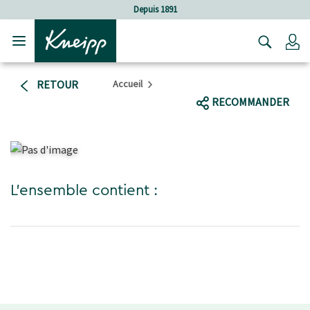
Sauter au contenu principal
Sauter au contenu du pied de page
Depuis 1891
C
RETOUR
Accueil
RECOMMANDER
L'ensemble contient :