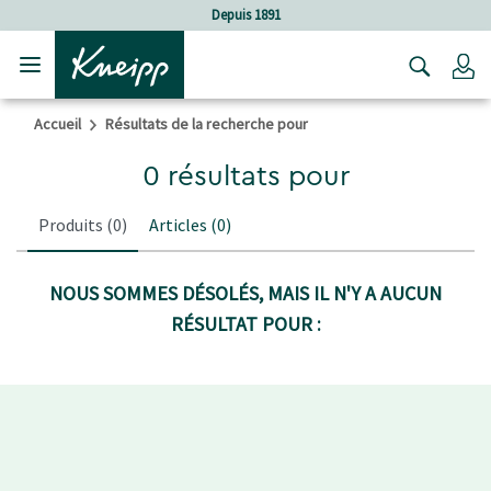
Sauter au contenu principal
Sauter au contenu du pied de page
Depuis 1891
C
Accueil
Résultats de la recherche pour
0 résultats pour
Produits
(0)
Articles
(0)
NOUS SOMMES DÉSOLÉS, MAIS IL N'Y A AUCUN
RÉSULTAT POUR :