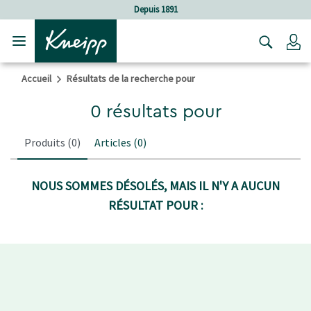
Sauter au contenu principal
Sauter au contenu du pied de page
Depuis 1891
C
Accueil
Résultats de la recherche pour
0 résultats pour
Produits
(0)
Articles
(0)
NOUS SOMMES DÉSOLÉS, MAIS IL N'Y A AUCUN
RÉSULTAT POUR :