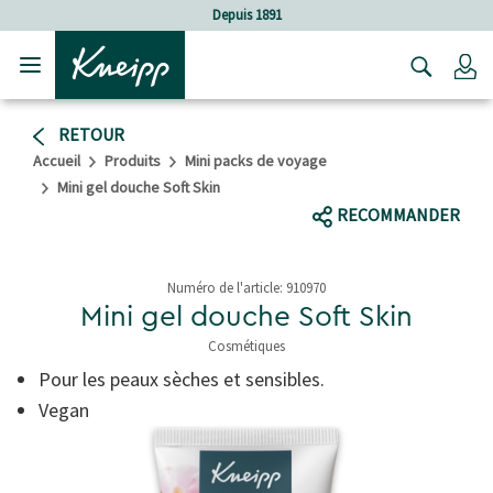
Sauter au contenu principal
Sauter au contenu du pied de page
Depuis 1891
C
RETOUR
Accueil
Produits
Mini packs de voyage
Mini gel douche Soft Skin
RECOMMANDER
Numéro de l'article:
910970
Mini gel douche Soft Skin
Cosmétiques
5 de 5 étoiles
Pour les peaux sèches et sensibles.
Vegan