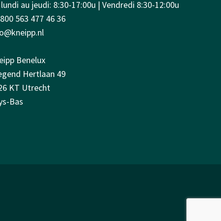
lundi au jeudi: 8:30-17:00u | Vendredi 8:30-12:00u
0800 563 477 46 36
fo@kneipp.nl
eipp Benelux
iegend Hertlaan 49
26 KT Utrecht
ys-Bas