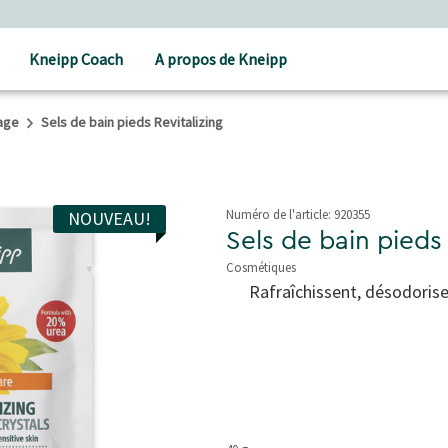
Soins holistiques
Kneipp Coach
A propos de Kneipp
age
Sels de bain pieds Revitalizing
Numéro de l'article:
920355
NOUVEAU!
Sels de bain pieds 
Cosmétiques
3,3 de 5 étoiles
Rafraîchissent, désodorisen