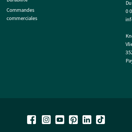
Du 
Commandes
0 
commerciales
in
Kn
Vl
35
Pa