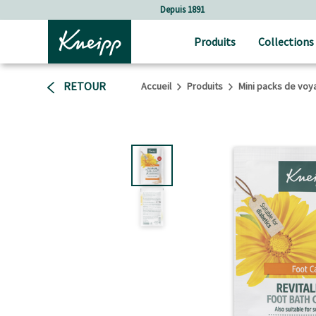
Sauter au contenu principal
Sauter au contenu du pied de page
Depuis 1891
Produits
Collections
RETOUR
Accueil
Produits
Mini packs de voy