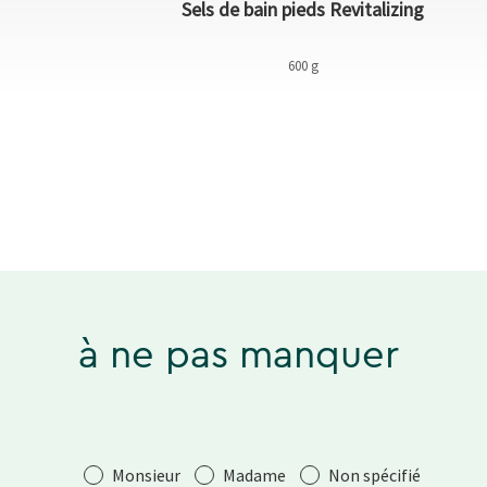
de corps Bio
Sels de bain pieds Revitalizing
100 ml
600 g
à ne pas manquer
Salutation
Monsieur
Madame
Non spécifié