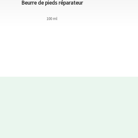
Beurre de pieds réparateur
Creme Pieds
100 ml
75 ml