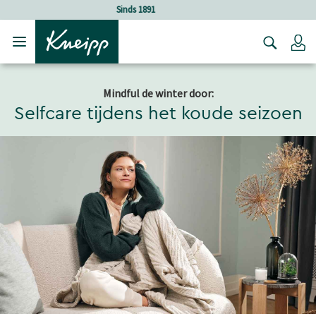
Verder gaan naar hoofdinhoud.
Verder gaan naar de footer
Holistische verzorging
Lo
Mindful de winter door:
Selfcare tijdens het koude seizoen