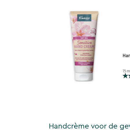
Han
75 m
Handcrème voor de gev