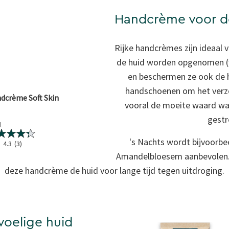
Handcrème voor d
Rijke handcrèmes zijn ideaal 
de huid worden opgenomen (w
en beschermen ze ook de 
handschoenen om het verzor
dcrème Soft Skin
vooral de moeite waard wan
gestr
l
's Nachts wordt bijvoorb
4.3
(3)
Amandelbloesem aanbevolen. D
deze handcrème de huid voor lange tijd tegen uitdroging.
oelige huid