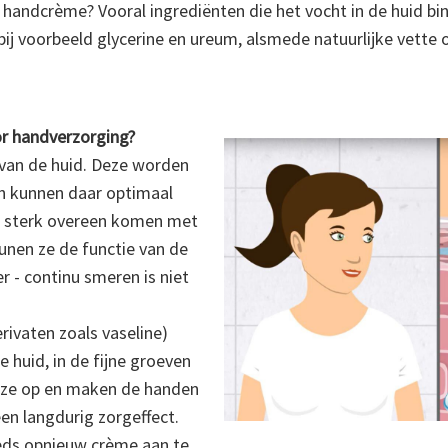
e handcrème? Vooral ingrediënten die het vocht in de huid bi
 bij voorbeeld glycerine en ureum, alsmede natuurlijke vette o
or handverzorging?
e van de huid. Deze worden
en kunnen daar optimaal
r sterk overeen komen met
unen ze de functie van de
 - continu smeren is niet
erivaten zoals vaseline)
e huid, in de fijne groeven
en ze op en maken de handen
een langdurig zorgeffect.
eds opnieuw crème aan te