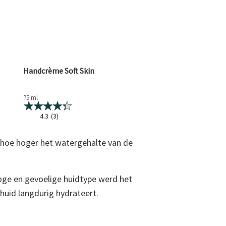
Handcrème Soft Skin
75 ml
4.3
(3)
t hoe hoger het watergehalte van de
oge en gevoelige huidtype werd het
huid langdurig hydrateert.