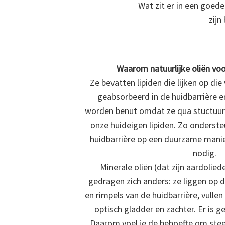
Wat zit er in een goed
zijn
Waarom natuurlijke oliën vo
Ze bevatten lipiden die lijken op di
geabsorbeerd in de huidbarrière 
worden benut omdat ze qua stuctuu
onze huideigen lipiden. Zo onderste
huidbarrière op een duurzame manier
nodig.
Minerale oliën (dat zijn aardolied
gedragen zich anders: ze liggen op d
en rimpels van de huidbarrière, vull
optisch gladder en zachter. Er is g
Daarom voel je de behoefte om ste