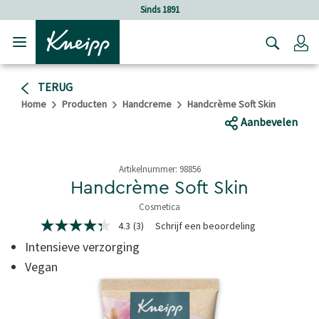
Verder gaan naar hoofdinhoud.
Verder gaan naar de footer
Sinds 1891
Lo
TERUG
Home
Producten
Handcreme
Handcrème Soft Skin
Aanbevelen
Artikelnummer:
98856
Handcrème Soft Skin
Cosmetica
3,7 van 5 sterren
4.3
(3)
Schrijf een beoordeling
4.3
van
Intensieve verzorging
5
sterren,
Vegan
gemiddelde
scorewaarde.
Read
3