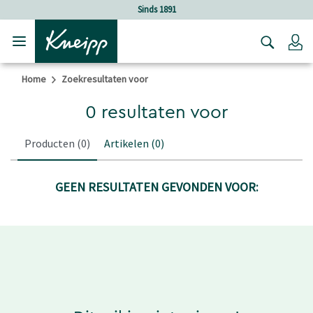
Verder gaan naar hoofdinhoud.
Verder gaan naar de footer
Sinds 1891
Lo
Home
Zoekresultaten voor
0 resultaten voor
Producten
(0)
Artikelen
(0)
GEEN RESULTATEN GEVONDEN VOOR: