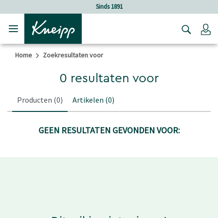
Verder gaan naar hoofdinhoud.
Verder gaan naar de footer
Sinds 1891
Lo
Home
Zoekresultaten voor
0 resultaten voor
Producten
(0)
Artikelen
(0)
GEEN RESULTATEN GEVONDEN VOOR: