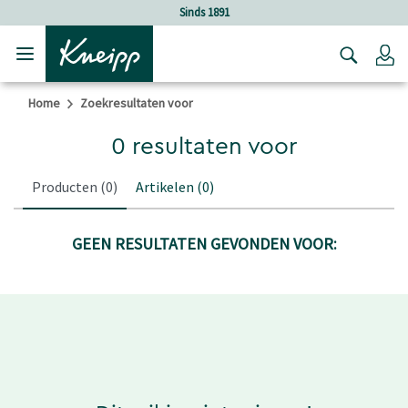
Verder gaan naar hoofdinhoud.
Verder gaan naar de footer
Sinds 1891
Lo
Home
Zoekresultaten voor
0 resultaten voor
Producten
(0)
Artikelen
(0)
GEEN RESULTATEN GEVONDEN VOOR: