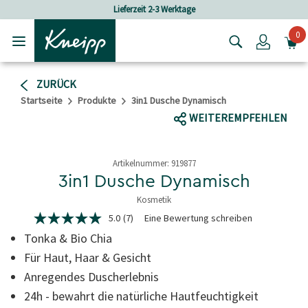
Skip to main content
Skip to footer content
Lieferzeit 2-3 Werktage
Vers
0
Login
ZURÜCK
Startseite
Produkte
3in1 Dusche Dynamisch
WEITEREMPFEHLEN
Artikelnummer:
919877
3in1 Dusche Dynamisch
Kosmetik
5 von 5 Sternen
5.0
(7)
Eine Bewertung schreiben
5.0
von
Tonka & Bio Chia
5
Sternen,
Für Haut, Haar & Gesicht
durchschnittlicher
Anregendes Duscherlebnis
Bewertungswert.
Read
24h - bewahrt die natürliche Hautfeuchtigkeit
7