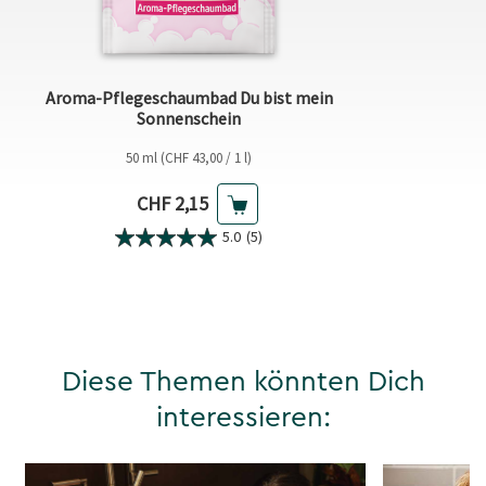
Aroma-Pflegeschaumbad Du bist mein
Sonnenschein
50 ml (CHF 43,00 / 1 l)
Aktueller Preis
CHF 2,15
5.0
(5)
Diese Themen könnten Dich
interessieren: