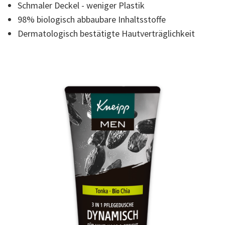
Reviews.
Schmaler Deckel - weniger Plastik
Link
zur
98% biologisch abbaubare Inhaltsstoffe
gleichen
Dermatologisch bestätigte Hautverträglichkeit
Seite.