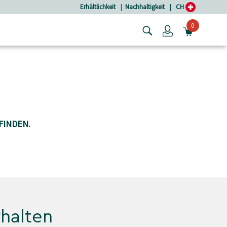
Erhältlichkeit
|
Nachhaltigkeit
|
CH
0
Login
MINIW
FINDEN.
rhalten