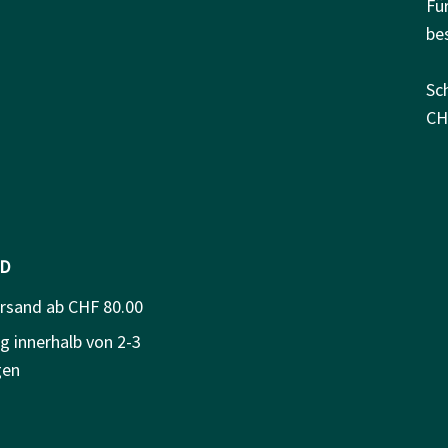
Fü
be
Sc
CH
D
ersand ab CHF 80.00
g innerhalb von 2-3
gen