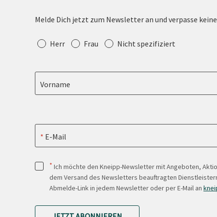
Melde Dich jetzt zum Newsletter an und verpasse kein
Anrede
Herr
Frau
Nicht spezifiziert
Vorname
E-Mail
*
Ich möchte den Kneipp-Newsletter mit Angeboten, Akti
dem Versand des Newsletters beauftragten Dienstleistern
Abmelde-Link in jedem Newsletter oder per E-Mail an
knei
JETZT ABONNIEREN