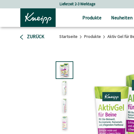
Skip to main content
Skip to footer content
Versandkostenfrei ab 80 CHF Bestellwert
Produkte
Neuheiten
ZURÜCK
Startseite
Produkte
Aktiv Gel für B