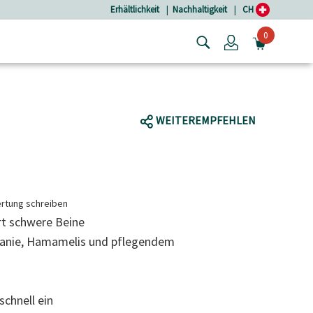
Erhältlichkeit
|
Nachhaltigkeit
|
CH
0
Login
MINIW
WEITEREMPFEHLEN
rtung schreiben
rt schwere Beine
stanie, Hamamelis und pflegendem
 schnell ein