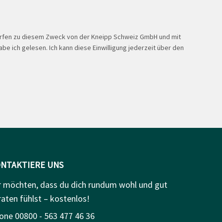
ürfen zu diesem Zweck von der Kneipp Schweiz GmbH und mit
be ich gelesen. Ich kann diese Einwilligung jederzeit über den
NTAKTIERE UNS
r möchten, dass du dich rundum wohl und gut
raten fühlst – kostenlos!
one 00800 - 563 477 46 36