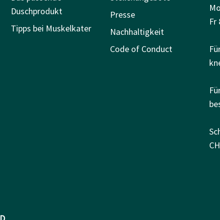
Mo
Duschprodukt
Presse
Fr 
Tipps bei Muskelkater
Nachhaltigkeit
Code of Conduct
Fü
kn
Fü
be
Sc
CH
D