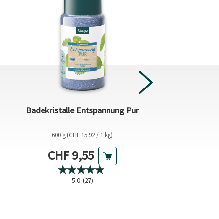
Aroma-Pflegedusc
Badekristalle Entspannung Pur
verrückt & glü
600 g (CHF 15,92 / 1 kg)
75 ml (CHF 30,
Aktueller Preis
Aktue
CHF 9,55
CHF 
Vorheriger Preis
CHF 3,25
5.0
(27)
4.8
(26