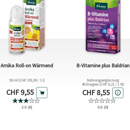
Arnika Roll-on Wärmend
B-Vitamine plus Baldrian
50 ml (CHF 191,00 / 1 l)
Nahrungsergänzung
40 Dragees (CHF 0,21 / 1 St)
Aktueller Preis
Aktueller Preis
CHF 9,55
CHF 8,55
0.0
(0)
3.0
(6)