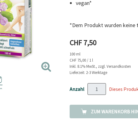
vegan*
zur
gleichen
Seite.
*Dem Produkt wurden keine ti
Aktueller Preis
CHF 7,50
100 ml
CHF 75,00 / 1 l
Inkl. 8.1% MwSt., zzgl. Versandkosten
Lieferzeit: 2-3 Werktage
Anzahl
Dieses Produkt
ZUM WARENKORB HI