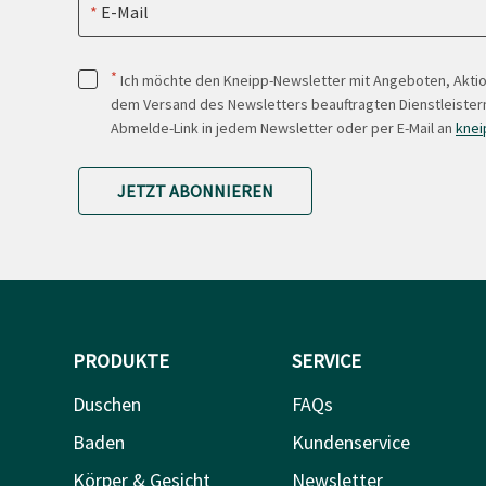
E-Mail
*
Ich möchte den Kneipp-Newsletter mit Angeboten, Akti
dem Versand des Newsletters beauftragten Dienstleistern
Abmelde-Link in jedem Newsletter oder per E-Mail an
knei
JETZT ABONNIEREN
PRODUKTE
SERVICE
Duschen
FAQs
Baden
Kundenservice
Körper & Gesicht
Newsletter