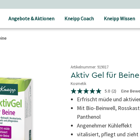
Angebote & Aktionen
Kneipp Coach
Kneipp Wissen
eine
Artikelnummer:
919017
Aktiv Gel für Beine
Kosmetik
3.6 von 5 Sternen
5.0
(2)
Eine Bewe
5.0
von
Erfrischt müde und aktivie
5
Mit Bio-Beinwell, Rosska
Sternen,
durchschnittlicher
Panthenol
Bewertungswert.
Read
Angenehmer Kühleffekt
2
Reviews.
vitalisiert, pflegt und zieht
Link