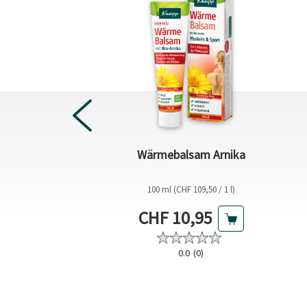
lch Sensitive
Wärmebalsam Arnika
lüte Hautzart
CHF 0,04 / 1 ml)
100 ml (CHF 109,50 / 1 l)
ktueller Preis
Aktueller Preis
HF 7,65
CHF 10,95
eis
4.4
(5)
0.0
(0)