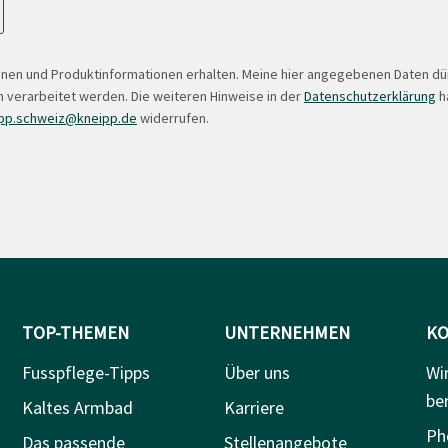
onen und Produktinformationen erhalten. Meine hier angegebenen Daten d
 verarbeitet werden. Die weiteren Hinweise in der
Datenschutzerklärung
ha
pp.schweiz@kneipp.de
widerrufen.
TOP-THEMEN
UNTERNEHMEN
KO
Fusspflege-Tipps
Über uns
Wi
be
Kaltes Armbad
Karriere
Ph
Das passende
Stellenangebote