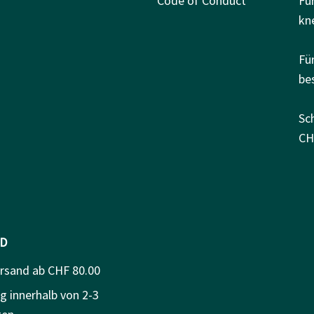
Code of Conduct
Fü
kn
Fü
be
Sc
CH
D
ersand ab CHF 80.00
g innerhalb von 2-3