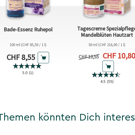
Tagescreme Spezialpfleg
Bade-Essenz Ruhepol
Mandelblüten Hautzart
100 ml (CHF 85,50 / 1 l)
50 ml (CHF 216,00 / 1 l)
Aktueller 
CHF 10,8
Aktueller Preis
CHF 8,55
Vorheriger Preis
CHF 13,55
5.0
(1)
4.5
(55)
Themen könnten Dich interes