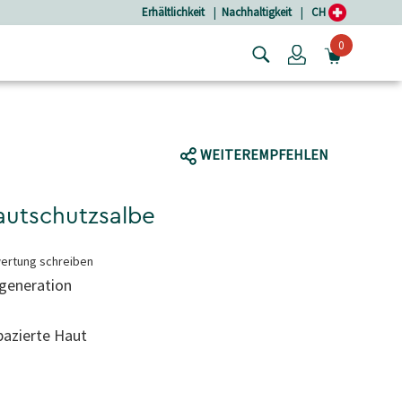
Erhältlichkeit
|
Nachhaltigkeit
|
CH
0
Login
MINIW
WEITEREMPFEHLEN
autschutzsalbe
ertung schreiben
egeneration
pazierte Haut