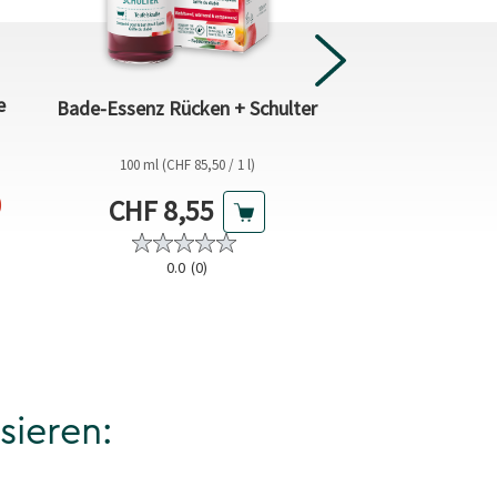
e
Bade-Essenz Rücken + Schulter
Intensiv Ha
100 ml (CHF 85,50 / 1 l)
75 ml (CHF 92,
Preis
0
Aktueller Preis
Aktuelle
CHF 8,55
CHF 6,9
0.0
(0)
4.3
(13
sieren: