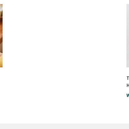
T
H
W