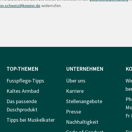
pp.schweiz@kneipp.de
widerrufen.
TOP-THEMEN
UNTERNEHMEN
KO
Fusspflege-Tipps
Über uns
Wi
be
Kaltes Armbad
Karriere
Ph
Das passende
Stellenangebote
Mo
Duschprodukt
Presse
Fr 
Tipps bei Muskelkater
Nachhaltigkeit