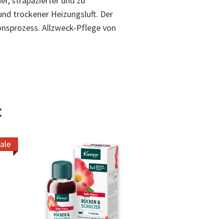
r, strapazierter und zu
und trockener Heizungsluft. Der
nsprozess. Allzweck-Pflege von
:
ale