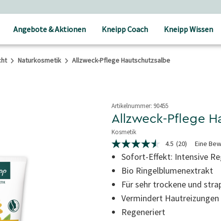
Angebote & Aktionen
Kneipp Coach
Kneipp Wissen
cht
Naturkosmetik
Allzweck-Pflege Hautschutzsalbe
Artikelnummer:
90455
Allzweck-Pflege H
Kosmetik
5 von 5 Sternen
4.5
(20)
Eine Bew
4.5
von
Sofort-Effekt: Intensive R
5
Bio Ringelblumenextrakt
Sternen,
durchschnittlicher
Für sehr trockene und stra
Bewertungswert.
Read
Vermindert Hautreizungen
20
Reviews.
Regeneriert
Link