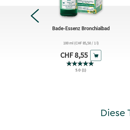
lch Sensitive
Bade-Essenz Bronchialbad
lüte Hautzart
CHF 0,04 / 1 ml)
100 ml (CHF 85,50 / 1 l)
ktueller Preis
Aktueller Preis
HF 7,65
CHF 8,55
eis
4.4
(5)
5.0
(1)
Diese 