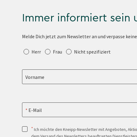
Immer informiert sein
Melde Dich jetzt zum Newsletter an und verpasse kein
Anrede
Herr
Frau
Nicht spezifiziert
Vorname
E-Mail
*
Ich möchte den Kneipp-Newsletter mit Angeboten, Akti
dem Versand des Newsletters beauftragten Dienstleistern