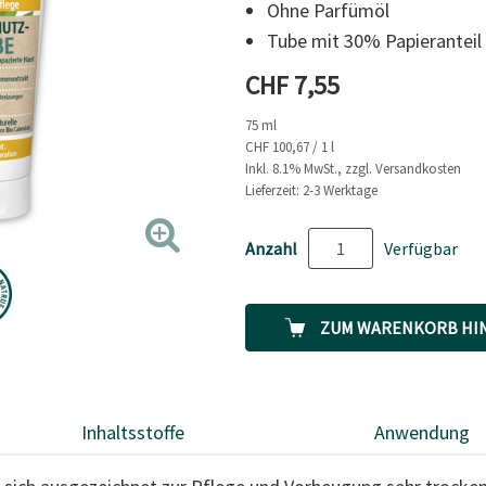
Ohne Parfümöl
zur
gleichen
Tube mit 30% Papieranteil
Seite.
Aktueller Preis
CHF 7,55
75 ml
CHF 100,67 / 1 l
Inkl. 8.1% MwSt., zzgl. Versandkosten
Lieferzeit: 2-3 Werktage
Anzahl
Verfügbar
ZUM WARENKORB HI
Inhaltsstoffe
Anwendung