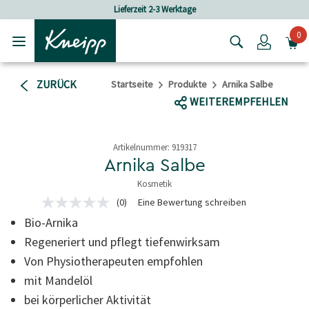
Skip to main content
Skip to footer content
Lieferzeit 2-3 Werktage
0
Login
ZURÜCK
Startseite
Produkte
Arnika Salbe
WEITEREMPFEHLEN
Artikelnummer:
919317
Arnika Salbe
Kosmetik
3.9 von 5 Sternen
(0)
Eine Bewertung schreiben
Kein
Bewertungswert
Bio-Arnika
Link
zur
Regeneriert und pflegt tiefenwirksam
gleichen
Von Physiotherapeuten empfohlen
Seite.
mit Mandelöl
bei körperlicher Aktivität