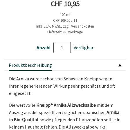
Aktueller Preis
CHF 10,95
100 ml
CHF 109,50 / 1 l
Inkl. 8.1% MwSt., zzgl. Versandkosten
Lieferzeit: 2-3 Werktage
Anzahl
Verfügbar
Produktbeschreibung
Die Arnika wurde schon von Sebastian Kneipp wegen
ihrer regenerierenden Wirkung sehr geschätzt und oft
eingesetzt.
Die wertvolle
Kneipp® Arnika Allzwecksalbe
mit dem
Auszug aus der speziell verträglichen spanischen
Arnika
in Bio-Qualität
sowie pflegenden Pflanzenölen sollte in
keinem Haushalt fehlen. Die Allzwecksalbe wirkt