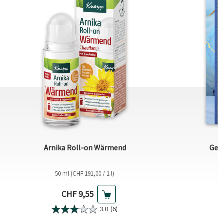
Arnika Roll-on Wärmend
Ge
50 ml (CHF 191,00 / 1 l)
Aktueller Preis
CHF 9,55
3.0
(6)