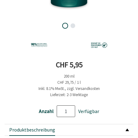
Aktueller Preis
CHF 5,95
200 ml
CHF 29,75 / 1 l
Inkl. 8.1% MwSt., zzgl. Versandkosten
Lieferzeit: 2-3 Werktage
Anzahl
Verfügbar
Produktbeschreibung