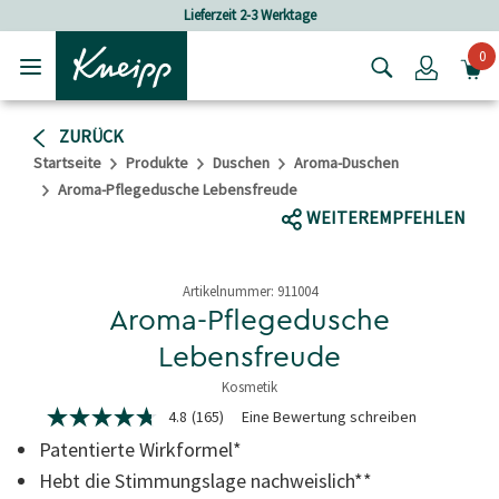
Skip to main content
Skip to footer content
Lieferzeit 2-3 Werktage
0
Login
ZURÜCK
Startseite
Produkte
Duschen
Aroma-Duschen
Aroma-Pflegedusche Lebensfreude
WEITEREMPFEHLEN
Artikelnummer:
911004
Aroma-Pflegedusche
Lebensfreude
Kosmetik
3.4 von 5 Sternen
4.8
(165)
Eine Bewertung schreiben
4.8
von
Patentierte Wirkformel*
5
Sternen,
Hebt die Stimmungslage nachweislich**
durchschnittlicher