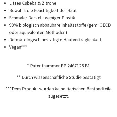
Litsea Cubeba & Zitrone
Bewertungswert.
Read
Bewahrt die Feuchtigkeit der Haut
165
Reviews.
Schmaler Deckel - weniger Plastik
Link
zur
98% biologisch abbaubare Inhaltsstoffe (gem. OECD
gleichen
oder äquivalenten Methoden)
Seite.
Dermatologisch bestätigte Hautverträglichkeit
Vegan***
* Patentnummer EP 2467125 B1
** Durch wissenschaftliche Studie bestätigt
***Dem Produkt wurden keine tierischen Bestandteile
zugesetzt.