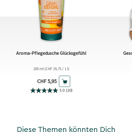
Aroma-Pflegedusche Glücksgefühl
Gesc
200 ml (CHF 29,75 / 1 l)
Aktueller Preis
CHF 5,95
5.0
(20)
Diese Themen könnten Dich