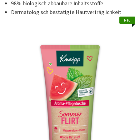
Reviews.
98% biologisch abbaubare Inhaltsstoffe
Link
zur
Dermatologisch bestätigte Hautverträglichkeit
gleichen
Neu
Seite.