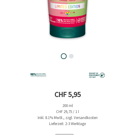
Aktueller Preis
CHF 5,95
200 ml
CHF 29,75 / 1 l
Inkl. 8.1% MwSt., zzgl. Versandkosten
Lieferzeit: 2-3 Werktage