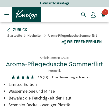
Skip to main content
Skip to footer content
Lieferzeit 2-3 Werktage
Versandkost
0
Login
ZURÜCK
Startseite
Neuheiten
Aroma-Pflegedusche Sommerflirt
WEITEREMPFEHLEN
Artikelnummer:
920331
Aroma-Pflegedusche Sommerflirt
Kosmetik
3.7 von 5 Sternen
4.6
(22)
Eine Bewertung schreiben
4.6
von
Limited Edition
5
Sternen,
Wassermelone und Minze
durchschnittlicher
Bewahrt die Feuchtigkeit der Haut
Bewertungswert.
Read
Schmaler Deckel - weniger Plastik
22