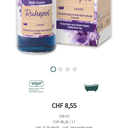
Aktueller Preis
CHF 8,55
100 ml
CHF 85,50 / 1 l
Inkl. 8.1% MwSt., zzgl. Versandkosten