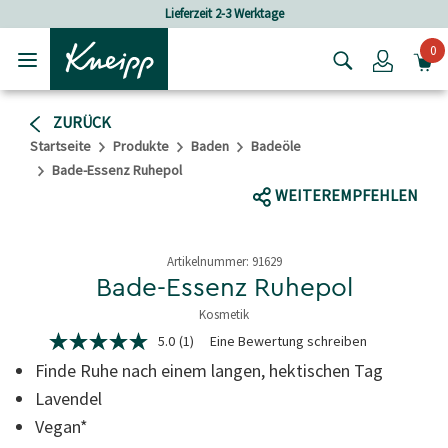
Skip to main content
Skip to footer content
Lieferzeit 2-3 Werktage
Versandkostenf
0
Login
ZURÜCK
Startseite
Produkte
Baden
Badeöle
Bade-Essenz Ruhepol
WEITEREMPFEHLEN
Artikelnummer:
91629
Bade-Essenz Ruhepol
Kosmetik
3.8 von 5 Sternen
5.0
(1)
Eine Bewertung schreiben
5.0
von
Finde Ruhe nach einem langen, hektischen Tag
5
Sternen,
Lavendel
durchschnittlicher
Vegan*
Bewertungswert.
Read