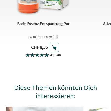
Bade-Essenz Entspannung Pur
Allz
100 ml (CHF 85,50 / 1 l)
Aktueller Preis
CHF 8,55
4.9
(48)
Diese Themen könnten Dich
interessieren: