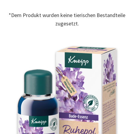
a
Review.
Link
*Dem Produkt wurden keine tierischen Bestandteile
zur
gleichen
zugesetzt.
Seite.