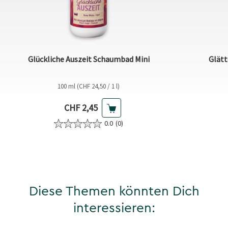
Glückliche Auszeit Schaumbad Mini
Glätt
100 ml (CHF 24,50 / 1 l)
Aktueller Preis
CHF 2,45
0.0
(0)
Diese Themen könnten Dich
interessieren: