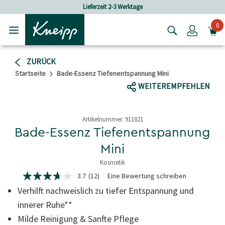
Skip to main content
Skip to footer content
Lieferzeit 2-3 Werktage
Vers
0
Login
ZURÜCK
Startseite
Bade-Essenz Tiefenentspannung Mini
WEITEREMPFEHLEN
Artikelnummer:
911821
Bade-Essenz Tiefenentspannung
Mini
Kosmetik
4.1 von 5 Sternen
3.7
(12)
Eine Bewertung schreiben
3.7
von
Verhilft nachweislich zu tiefer Entspannung und
5
Sternen,
innerer Ruhe**
durchschnittlicher
Milde Reinigung & Sanfte Pflege
Bewertungswert.