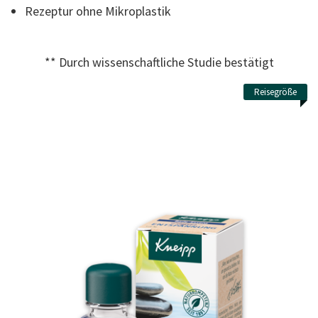
Read
Rezeptur ohne Mikroplastik
12
Reviews.
Link
zur
gleichen
** Durch wissenschaftliche Studie bestätigt
Seite.
Reisegröße