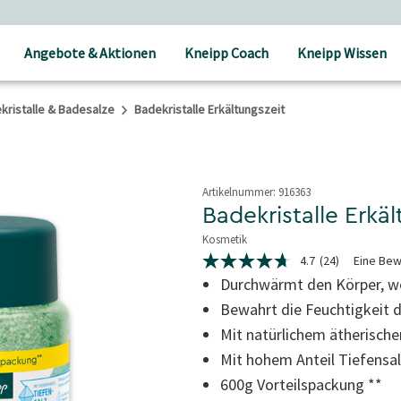
Angebote & Aktionen
Kneipp Coach
Kneipp Wissen
kristalle & Badesalze
Badekristalle Erkältungszeit
Artikelnummer:
916363
Badekristalle Erkä
Kosmetik
4.7 von 5 Sternen
4.7
(24)
Eine Bew
4.7
von
Durchwärmt den Körper, wo
5
Bewahrt die
Feuchtigkeit 
Sternen,
durchschnittlicher
Mit natürlichem ätherisch
Bewertungswert.
Read
Mit hohem Anteil Tiefensa
24
Reviews.
600g Vorteilspackung **
Link