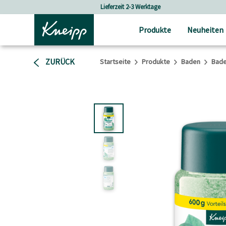
Skip to main content
Skip to footer content
Versandkostenfrei ab 80 CHF Bestellwert
Produkte
Neuheiten
ZURÜCK
Startseite
Produkte
Baden
Bade