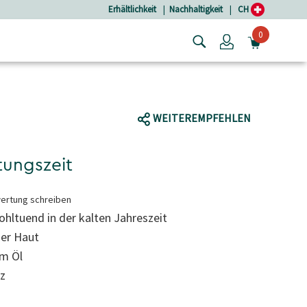
Erhältlichkeit
|
Nachhaltigkeit
|
CH
0
Login
MINIW
WEITEREMPFEHLEN
ltungszeit
ertung schreiben
hltuend in der kalten Jahreszeit
der Haut
em Öl
lz