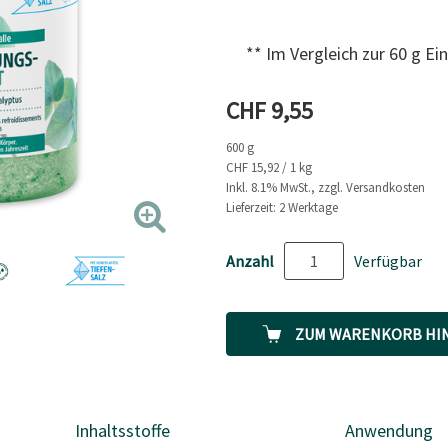
zur
gleichen
Seite.
** Im Vergleich zur 60 g 
Aktueller Preis
CHF 9,55
600 g
CHF 15,92 / 1 kg
Inkl. 8.1% MwSt., zzgl. Versandkosten
Lieferzeit: 2 Werktage
Anzahl
Verfügbar
ZUM WARENKORB HI
Inhaltsstoffe
Anwendung