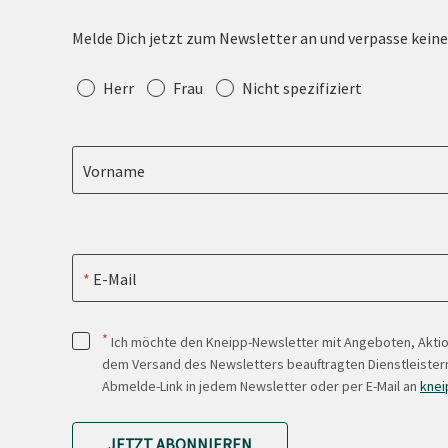
Melde Dich jetzt zum Newsletter an und verpasse kein
Anrede
Herr
Frau
Nicht spezifiziert
Vorname
E-Mail
*
Ich möchte den Kneipp-Newsletter mit Angeboten, Akti
dem Versand des Newsletters beauftragten Dienstleistern
Abmelde-Link in jedem Newsletter oder per E-Mail an
knei
JETZT ABONNIEREN