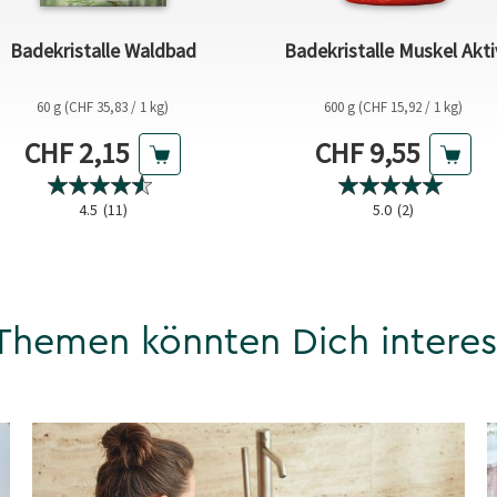
Badekristalle Waldbad
Badekristalle Muskel Akti
60 g (CHF 35,83 / 1 kg)
600 g (CHF 15,92 / 1 kg)
Aktueller Preis
Aktueller Preis
CHF 2,15
CHF 9,55
4.5
(11)
5.0
(2)
Themen könnten Dich interes