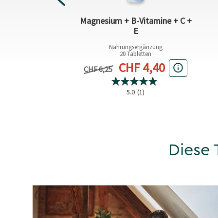
flege Sekunden
Magnesium + B-Vitamine + C +
ndcreme
E
HF 79,33 / 1 l)
Nahrungsergänzung
20 Tabletten
ller Preis
Aktueller Preis
5,95
CHF 4,40
Vorheriger Preis
CHF 6,25
5.0
(1)
3.8
(25)
Diese 