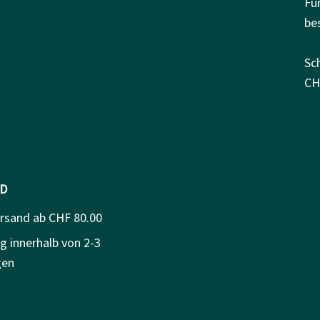
Fü
be
Sc
CH
D
ersand ab CHF 80.00
g innerhalb von 2-3
gen