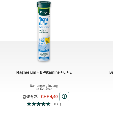
Magnesium + B-Vitamine + C + E
Ba
Nahrungsergänzung
20 Tabletten
Aktueller Preis
CHF 4,40
Vorheriger Preis
CHF 6,25
5.0
(1)