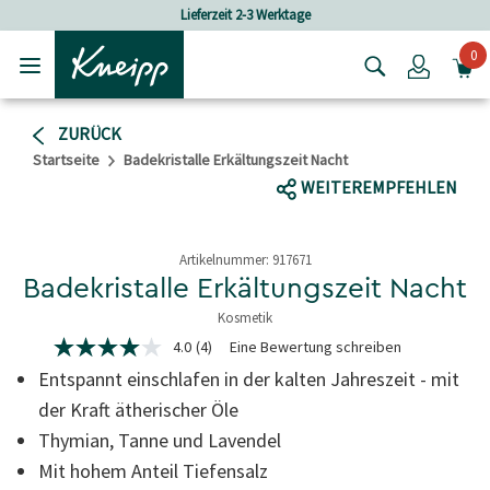
Skip to main content
Skip to footer content
Lieferzeit 2-3 Werktage
Versandkost
0
Login
ZURÜCK
Startseite
Badekristalle Erkältungszeit Nacht
WEITEREMPFEHLEN
Artikelnummer:
917671
Badekristalle Erkältungszeit Nacht
Kosmetik
5 von 5 Sternen
4.0
(4)
Eine Bewertung schreiben
4.0
von
Entspannt einschlafen in der kalten Jahreszeit - mit
5
Sternen,
der Kraft ätherischer Öle
durchschnittlicher
Thymian, Tanne und Lavendel
Bewertungswert.
Read
Mit hohem Anteil Tiefensalz
4