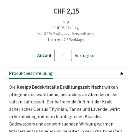
Aktueller Preis
CHF 2,15
60 g
CHF 35,83 / 1 kg
Inkl. 8.1% MwSt., zzgl. Versandkosten
Lieferzeit: 2-3 Werktage
Anzahl
Verfügbar
Produktbeschreibung
Die
Kneipp Badekristalle Erkältungszeit Nacht
wirken
pflegend und wohltuend, besonders an Abenden in der
kalten Jahreszeit. Der befreiende Duft mit der Kraft
ätherischer Öle aus Thymian, Tanne und Lavendel wirkt
in Verbindung mit dem beruhigenden Blau des
Badewassers und der wohltuenden Wirkung warmen
Wassers entspannend und bereitet in der Erkältungszeit