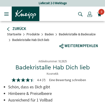
Skip to main content
Skip to footer content
-3 Werktage
Versandkostenfrei ab 80 C
0
Login
ZURÜCK
Startseite
Produkte
Baden
Badekristalle & Badesalze
Badekristalle Hab Dich lieb
WEITEREMPFEHLEN
Artikelnummer:
912825
Badekristalle Hab Dich lieb
Kosmetik
3.6 von 5 Sternen
4.4
(7)
Eine Bewertung schreiben
4.4
von
Schön, dass es Dich gibt
5
Sternen,
Himbeere & Preiselbeere
durchschnittlicher
Ausreichend für 1 Vollbad
Bewertungswert.
Read