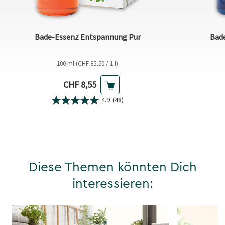
Bade-Essenz Entspannung Pur
Bad
100 ml (CHF 85,50 / 1 l)
Aktueller Preis
CHF 8,55
4.9
(48)
Diese Themen könnten Dich
interessieren: