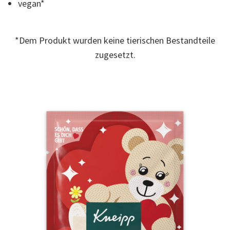
vegan*
7
Reviews.
Link
zur
gleichen
*Dem Produkt wurden keine tierischen Bestandteile
Seite.
zugesetzt.