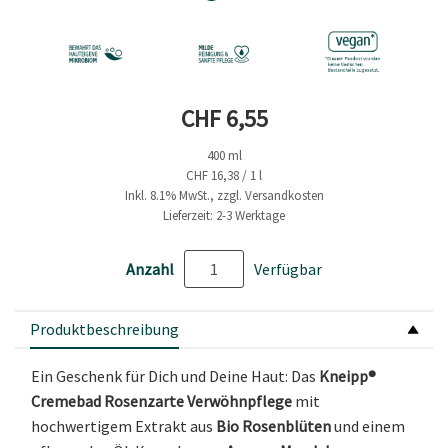
Aktueller Preis
CHF 6,55
400 ml
CHF 16,38 / 1 l
Inkl. 8.1% MwSt., zzgl. Versandkosten
Lieferzeit: 2-3 Werktage
Anzahl
Verfügbar
Produktbeschreibung
Ein Geschenk für Dich und Deine Haut: Das
Kneipp®
Cremebad Rosenzarte Verwöhnpflege
mit
hochwertigem Extrakt aus
Bio Rosenblüten
und einem