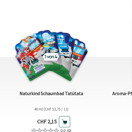
Naturkind Schaumbad Tatütata
Aroma-Pf
40 ml (CHF 53,75 / 1 l)
Aktueller Preis
CHF 2,15
0.0
(0)