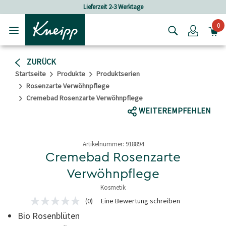
Skip to main content
Skip to footer content
Lieferzeit 2-3 Werktage
Versandkost
0
Login
ZURÜCK
Startseite
Produkte
Produktserien
Rosenzarte Verwöhnpflege
Cremebad Rosenzarte Verwöhnpflege
WEITEREMPFEHLEN
Artikelnummer:
918894
Cremebad Rosenzarte
Verwöhnpflege
Kosmetik
3.8 von 5 Sternen
(0)
Eine Bewertung schreiben
Kein
Bewertungswert
Bio Rosenblüten
Link