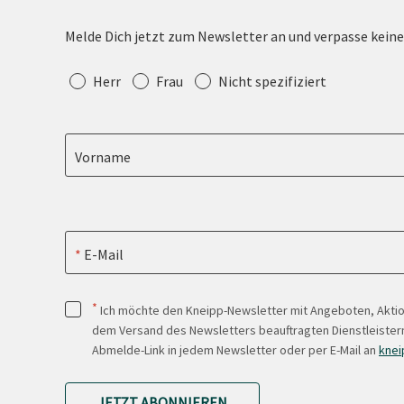
Melde Dich jetzt zum Newsletter an und verpasse kein
Anrede
Herr
Frau
Nicht spezifiziert
Vorname
E-Mail
*
Ich möchte den Kneipp-Newsletter mit Angeboten, Akti
dem Versand des Newsletters beauftragten Dienstleistern
Abmelde-Link in jedem Newsletter oder per E-Mail an
knei
JETZT ABONNIEREN