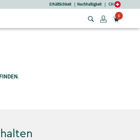
Erhältlichkeit
|
Nachhaltigkeit
|
CH
0
Login
MINIW
FINDEN.
rhalten