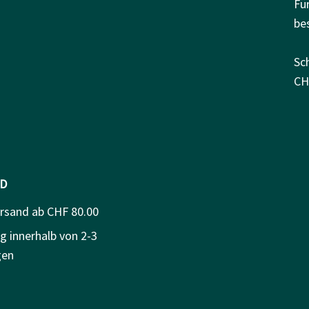
Fü
be
Sc
CH
D
ersand ab CHF 80.00
g innerhalb von 2-3
gen