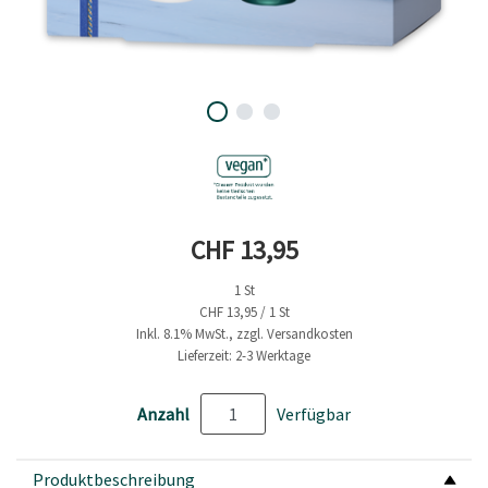
Aktueller Preis
CHF 13,95
1 St
CHF 13,95 / 1 St
Inkl. 8.1% MwSt., zzgl. Versandkosten
Lieferzeit: 2-3 Werktage
Anzahl
Verfügbar
Produktbeschreibung