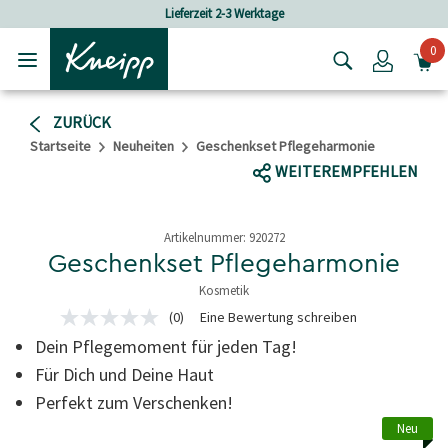
Skip to main content
Skip to footer content
age
Versandkostenfrei ab 80 CHF Beste
0
Login
ZURÜCK
Startseite
Neuheiten
Geschenkset Pflegeharmonie
WEITEREMPFEHLEN
Artikelnummer:
920272
Geschenkset Pflegeharmonie
Kosmetik
4.1 von 5 Sternen
(0)
Eine Bewertung schreiben
Kein
Bewertungswert
Dein Pflegemoment für jeden Tag!
Link
zur
Für Dich und Deine Haut
gleichen
Perfekt zum Verschenken!
Seite.
Neu