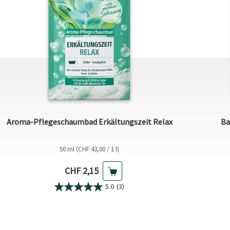
Aroma-Pflegeschaumbad Erkältungszeit Relax
Ba
50 ml (CHF 43,00 / 1 l)
Aktueller Preis
CHF 2,15
5.0
(3)