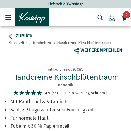
Skip to main content
Skip to footer content
Lieferzeit 2-3 Werktage
Vers
0
Login
ZURÜCK
Startseite
Neuheiten
Handcreme Kirschblütentraum
WEITEREMPFEHLEN
Artikelnummer:
920382
Handcreme Kirschblütentraum
Kosmetik
3.3 von 5 Sternen
4.9
(55)
Eine Bewertung schreiben
4.9
von
Mit Panthenol & Vitamin E
5
Sternen,
Sanfte Pflege & intensive Feuchtigkeit
durchschnittlicher
Für normale Haut
Bewertungswert.
Read
Tube mit 30 % Papieranteil
55