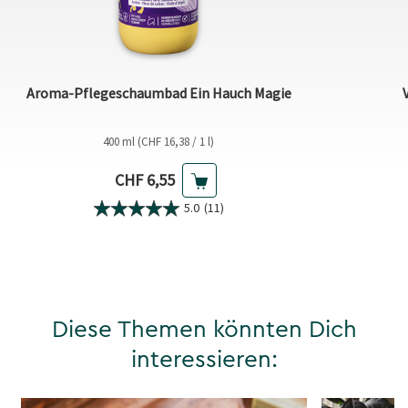
Aroma-Pflegeschaumbad Ein Hauch Magie
400 ml (CHF 16,38 / 1 l)
Aktueller Preis
CHF 6,55
5.0
(11)
Diese Themen könnten Dich
interessieren: