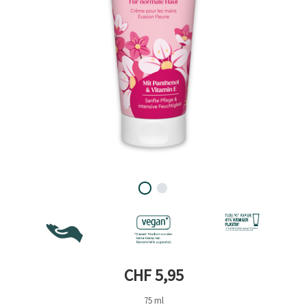
Aktueller Preis
CHF 5,95
75 ml