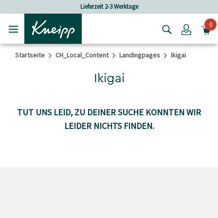
Skip to main content
Skip to footer content
Lieferzeit 2-3 Werktage
0
Login
Startseite
CH_Local_Content
Landingpages
Ikigai
Ikigai
TUT UNS LEID, ZU DEINER SUCHE KONNTEN WIR
LEIDER NICHTS FINDEN.