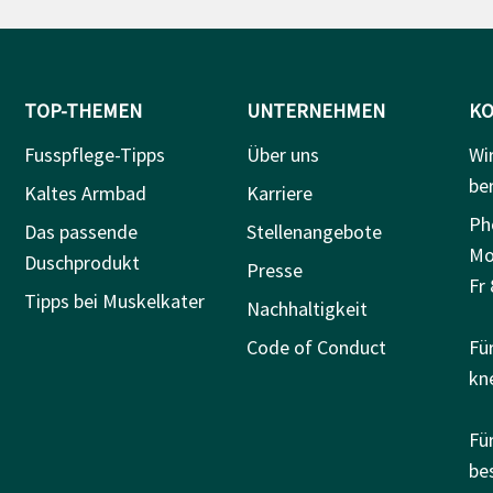
TOP-THEMEN
UNTERNEHMEN
KO
Fusspflege-Tipps
Über uns
Wi
be
Kaltes Armbad
Karriere
Ph
Das passende
Stellenangebote
Mo
Duschprodukt
Presse
Fr 
Tipps bei Muskelkater
Nachhaltigkeit
Code of Conduct
Fü
kn
Fü
be