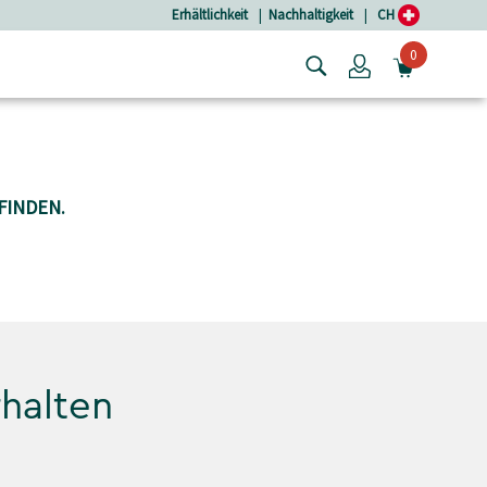
Erhältlichkeit
|
Nachhaltigkeit
|
CH
0
Login
MINIW
FINDEN.
rhalten