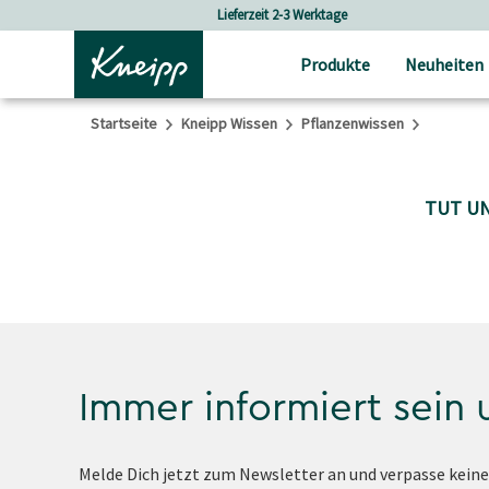
Skip to main content
Skip to footer content
Lieferzeit 2-3 Werktage
Produkte
Neuheiten
Startseite
Kneipp Wissen
Pflanzenwissen
TUT UN
Immer informiert sein
Melde Dich jetzt zum Newsletter an und verpasse kein