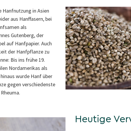
die Hanfnutzung in Asien
ider aus Hanffasern, bei
anfsamen als
nnes Gutenberg, der
bel auf Hanfpapier. Auch
keit der Hanfpflanze zu
ne: Bis ins frühe 19.
ilen Nordamerikas als
 hinaus wurde Hanf über
anze gegen verschiedenste
i Rheuma.
Heutige Ve