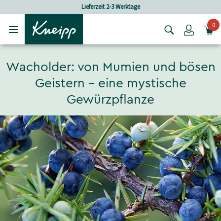
Skip to main content
Skip to footer content
Versandkostenfrei ab 80 CHF Bestellwert
0
Login
Wacholder: von Mumien und bösen
Geistern – eine mystische
Gewürzpflanze