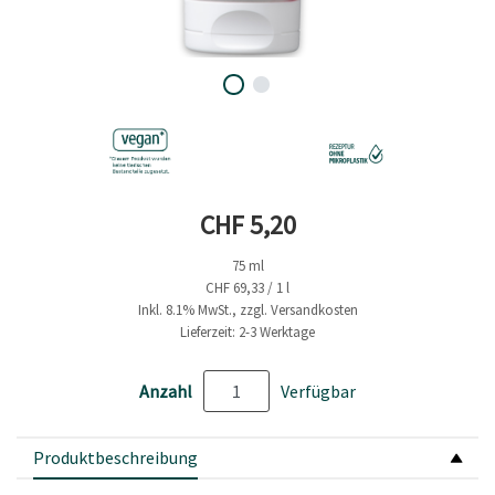
Aktueller Preis
CHF 5,20
75 ml
CHF 69,33 / 1 l
Inkl. 8.1% MwSt., zzgl. Versandkosten
Lieferzeit: 2-3 Werktage
Anzahl
Verfügbar
Produktbeschreibung