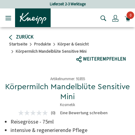
Skip to main content
Skip to footer content
Lieferzeit 2-3 Werktage
0
Login
ZURÜCK
Startseite
Produkte
Körper & Gesicht
Körpermilch Mandelblüte Sensitive Mini
WEITEREMPFEHLEN
Artikelnummer:
91855
Körpermilch Mandelblüte Sensitive
Mini
Kosmetik
4.9 von 5 Sternen
(0)
Eine Bewertung schreiben
Kein
Bewertungswert
Reisegrösse - 75ml
Link
zur
intensive & regenerierende Pflege
gleichen