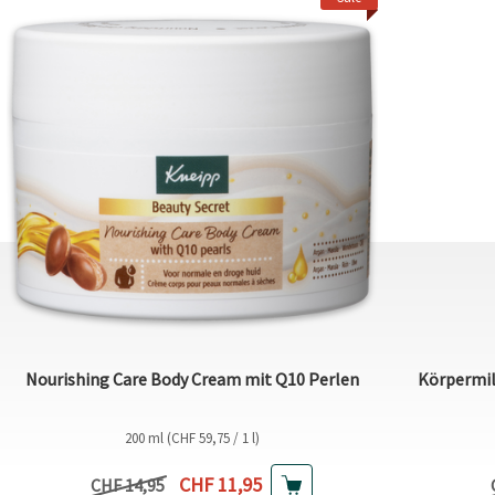
Nourishing Care Body Cream mit Q10 Perlen
Körpermil
200 ml (CHF 59,75 / 1 l)
Aktueller Preis
CHF 11,95
Vorheriger Preis
CHF 14,95