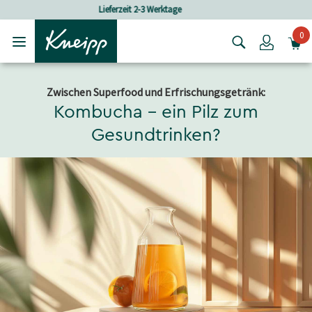
Skip to main content
Skip to footer content
Versandkostenfrei ab 80 CHF Bestellwert
0
Login
Zwischen Superfood und Erfrischungsgetränk:
Kombucha – ein Pilz zum
Gesundtrinken?