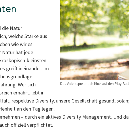
hten
d die Natur
ich, welche Stärke aus
Leben wie wir es
r Natur hat jede
kroskopisch-kleinsten
les greift ineinander. Im
ebensgrundlage.
ährung: Wer sich
Das Video spielt nach Klick auf den Play-But
eich ernährt, lebt in
lfalt, respektive Diversity, unsere Gesellschaft gesund, sola
fenheit an den Tag legen.
ernehmen – durch ein aktives Diversity Management. Und daz
auch offiziell verpflichtet.