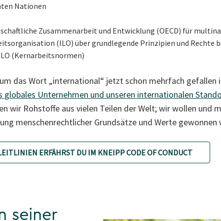
nten Nationen
irtschaftliche Zusammenarbeit und Entwicklung (OECD) für multi
eitsorganisation (ILO) über grundlegende Prinzipien und Rechte be
ILO (Kernarbeitsnormen)
rum das Wort „international“ jetzt schon mehrfach gefallen i
ls
globales Unternehmen und unseren internationalen Stand
n wir Rohstoffe aus vielen Teilen der Welt; wir wollen und m
ltung menschenrechtlicher Grundsätze und Werte gewonnen 
EITLINIEN ERFÄHRST DU IM KNEIPP CODE OF CONDUCT
n seiner