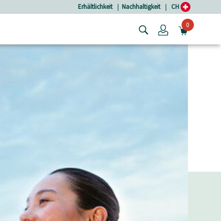
Erhältlichkeit
|
Nachhaltigkeit
|
CH
0
Login
MINIW