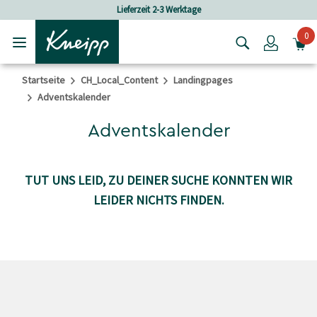
Skip to main content
Skip to footer content
Lieferzeit 2-3 Werktage
0
Login
Startseite
CH_Local_Content
Landingpages
Adventskalender
Adventskalender
TUT UNS LEID, ZU DEINER SUCHE KONNTEN WIR
LEIDER NICHTS FINDEN.