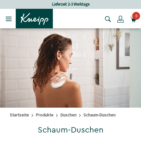
Skip to main content
Skip to footer content
Lieferzeit 2-3 Werktage
0
Login
Startseite
Produkte
Duschen
Schaum-Duschen
Schaum-Duschen