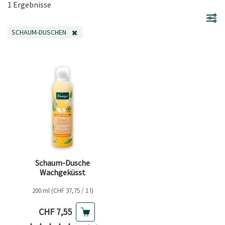
1 Ergebnisse
SCHAUM-DUSCHEN
FILTER ENTFERNEN AKTUELL GEFILTERT NACH KATEGORIE: SCHAUM-DUSC
Schaum-Dusche
Wachgeküsst
200 ml (CHF 37,75 / 1 l)
Aktueller Preis
CHF 7,55