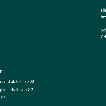
Fü
be
Sc
CH
D
ersand ab CHF 80.00
g innerhalb von 2-3
gen