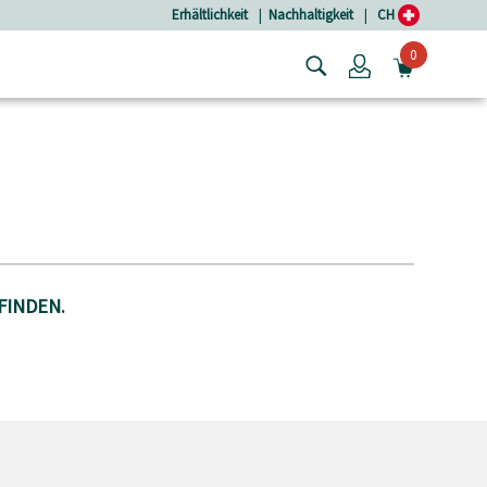
Erhältlichkeit
|
Nachhaltigkeit
|
CH
0
Login
MINIW
FINDEN.