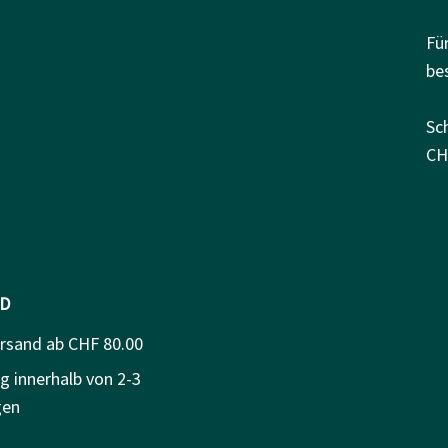
Fü
be
Sc
CH
D
ersand ab CHF 80.00
g innerhalb von 2-3
gen