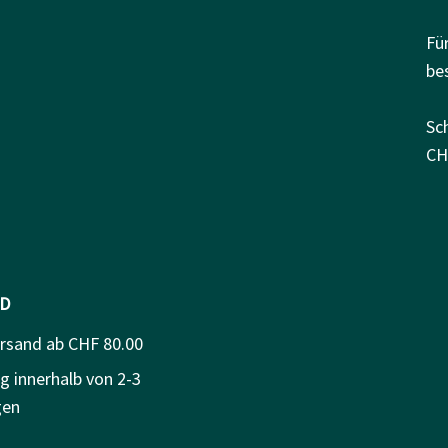
Fü
be
Sc
CH
D
ersand ab CHF 80.00
g innerhalb von 2-3
gen