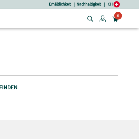
Erhältlichkeit
|
Nachhaltigkeit
|
CH
0
Login
MINIW
FINDEN.