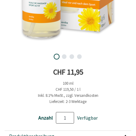
Aktueller Preis
CHF 11,95
100 ml
CHF 119,50 / 1 l
Inkl. 8.1% MwSt., zzgl. Versandkosten
Lieferzeit: 2-3 Werktage
Anzahl
Verfügbar