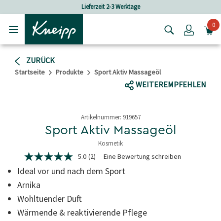
Skip to main content
Skip to footer content
Lieferzeit 2-3 Werktage
Versandkostenf
0
Login
ZURÜCK
Startseite
Produkte
Sport Aktiv Massageöl
WEITEREMPFEHLEN
Artikelnummer:
919657
Sport Aktiv Massageöl
Kosmetik
4.6 von 5 Sternen
5.0
(2)
Eine Bewertung schreiben
5.0
von
Ideal vor und nach dem Sport
5
Sternen,
Arnika
durchschnittlicher
Wohltuender Duft
Bewertungswert.
Read
Wärmende & reaktivierende Pflege
2