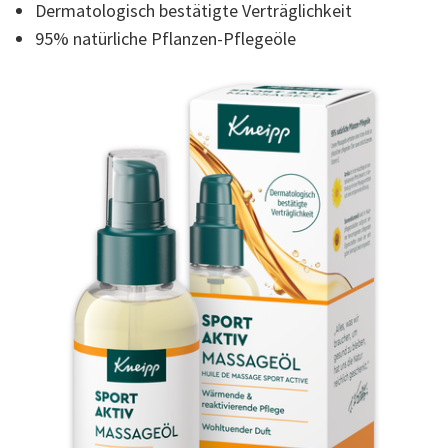
Reviews.
Dermatologisch bestätigte Verträglichkeit
Link
zur
95% natürliche Pflanzen-Pflegeöle
gleichen
Seite.