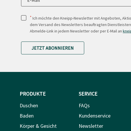
*
Ich möchte den Kneipp-Newsletter mit Angeboten, Akti
dem Versand des Newsletters beauftragten Dienstleistern
Abmelde-Link in jedem Newsletter oder per E-Mail an
knei
JETZT ABONNIEREN
PRODUKTE
SERVICE
Duschen
FAQs
Baden
Kundenservice
Körper & Gesicht
Newsletter