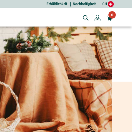
Erhältlichkeit
|
Nachhaltigkeit
|
CH
0
Login
MINIW