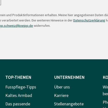
onen und Produktinformationen erhalten. Meine hier angegebenen Daten d
 verarbeitet werden. Die weiteren Hinweise in der
Datenschutzerklärung
ha
pp.schweiz@kneipp.de
widerrufen.
TOP-THEMEN
UNTERNEHMEN
KO
Fusspflege-Tipps
Über uns
Wi
be
Kaltes Armbad
Karriere
Ph
Das passende
Stellenangebote