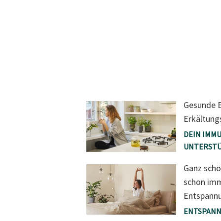
Gesunde E
Erkältung
DEIN IMM
UNTERST
Ganz schö
schon imm
Entspannu
ENTSPANN