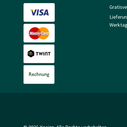
Gratisv
Lieferun
Werkta