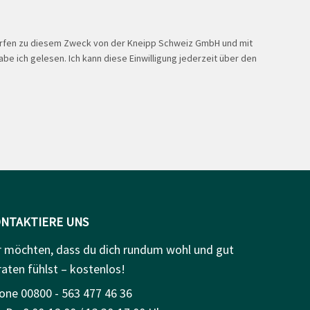
ürfen zu diesem Zweck von der Kneipp Schweiz GmbH und mit
be ich gelesen. Ich kann diese Einwilligung jederzeit über den
NTAKTIERE UNS
r möchten, dass du dich rundum wohl und gut
raten fühlst – kostenlos!
one 00800 - 563 477 46 36