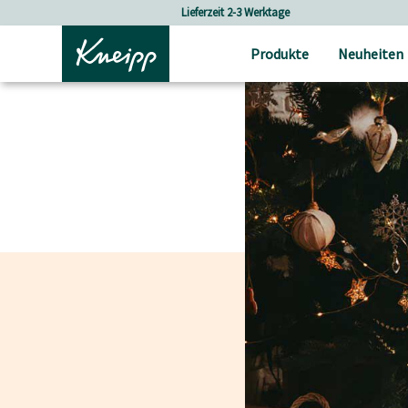
Skip to main content
Skip to footer content
Lieferzeit 2-3 Werktage
Versandko
Produkte
Neuheiten