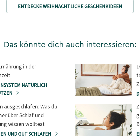
ENTDECKE WEIHNACHTLICHE GESCHENKIDEEN
Das könnte dich auch interessieren:
rnährung in der
D
szeit
t
Z
UNSYSTEM NATÜRLICH
ÜTZEN
D
n ausgeschlafen: Was du
Z
er über Schlaf und
g
ng wissen wolltest
B
EN UND GUT SCHLAFEN
E