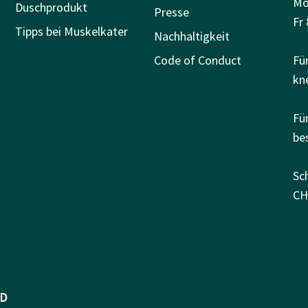
Mo
Duschprodukt
Presse
Fr 
Tipps bei Muskelkater
Nachhaltigkeit
Code of Conduct
Fü
kn
Fü
be
Sc
CH
D