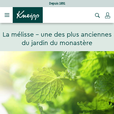
Sauter au contenu principal
Sauter au contenu du pied de page
Soins holistiques
C
La mélisse - une des plus anciennes
du jardin du monastère