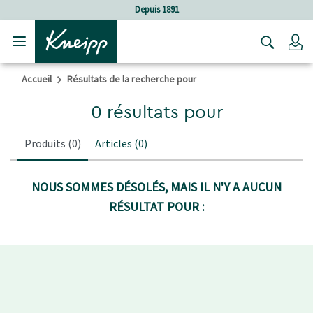
Sauter au contenu principal
Sauter au contenu du pied de page
Depuis 1891
C
Accueil
Résultats de la recherche pour
0 résultats pour
Produits
(0)
Articles
(0)
NOUS SOMMES DÉSOLÉS, MAIS IL N'Y A AUCUN
RÉSULTAT POUR :