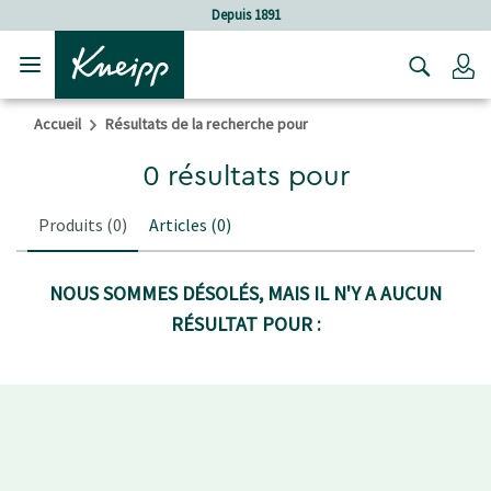
Sauter au contenu principal
Sauter au contenu du pied de page
Depuis 1891
C
Accueil
Résultats de la recherche pour
0 résultats pour
Produits
(0)
Articles
(0)
NOUS SOMMES DÉSOLÉS, MAIS IL N'Y A AUCUN
RÉSULTAT POUR :