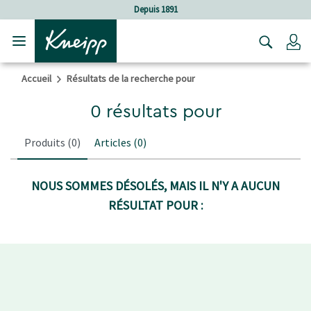
Sauter au contenu principal
Sauter au contenu du pied de page
Depuis 1891
C
Accueil
Résultats de la recherche pour
0 résultats pour
Produits
(0)
Articles
(0)
NOUS SOMMES DÉSOLÉS, MAIS IL N'Y A AUCUN
RÉSULTAT POUR :