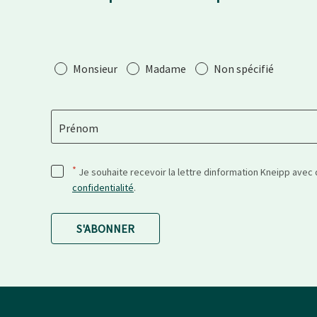
Salutation
Monsieur
Madame
Non spécifié
Prénom
*
Je souhaite recevoir la lettre dinformation Kneipp avec
confidentialité
.
S'ABONNER