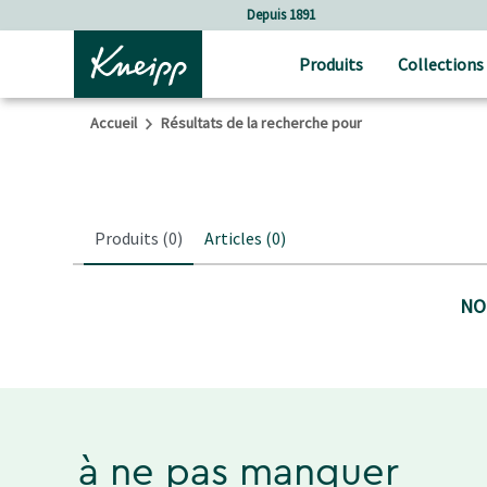
Sauter au contenu principal
Sauter au contenu du pied de page
Depuis 1891
Produits
Collections
Accueil
Résultats de la recherche pour
Produits
(0)
Articles
(0)
NO
à ne pas manquer