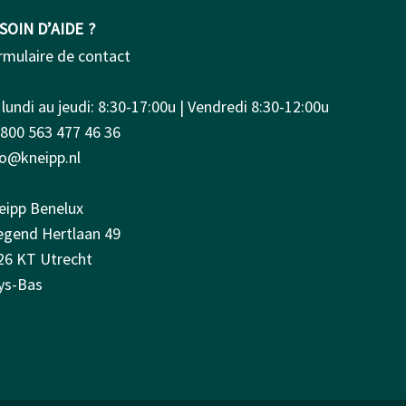
SOIN D’AIDE ?
rmulaire de contact
lundi au jeudi: 8:30-17:00u | Vendredi 8:30-12:00u
0800 563 477 46 36
fo@kneipp.nl
eipp Benelux
iegend Hertlaan 49
26 KT Utrecht
ys-Bas