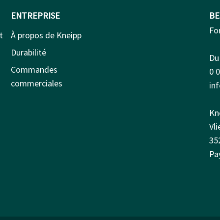
ENTREPRISE
BE
Fo
t
À propos de Kneipp
Durabilité
Du 
Commandes
0 
commerciales
in
Kn
Vl
35
Pa